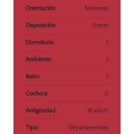
Orientación:
Noroeste
Disposición:
Frente
Dormitorio:
1
Ambiente:
1
Baño:
1
Cochera:
0
Antigüedad:
18 año/s
Tipo:
Departamentos