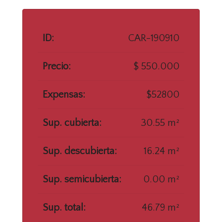
ID:
CAR-190910
Precio:
$ 550.000
Expensas:
$52800
Sup. cubierta:
30.55 m²
Sup. descubierta:
16.24 m²
Sup. semicubierta:
0.00 m²
Sup. total:
46.79 m²